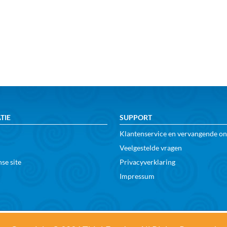
TIE
SUPPORT
Klantenservice en vervangende o
Veelgestelde vragen
se site
Privacyverklaring
Impressum